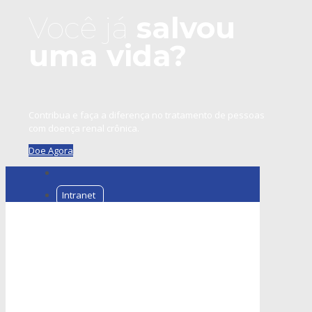
Você já
salvou
uma vida?
Contribua e faça a diferença no tratamento de pessoas
com doença renal crônica.
Doe Agora
Intranet