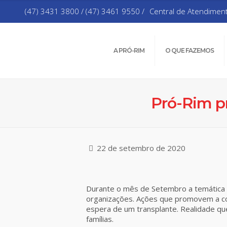
(47) 3431 3800 / (47) 3461 9550 /
Central de Atendimen
A PRÓ-RIM
O QUE FAZEMOS
Pró-Rim p
22 de setembro de 2020
Durante o mês de Setembro a temática
organizações. Ações que promovem a con
espera de um transplante. Realidade q
famílias.