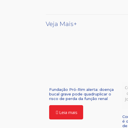
Veja Mais+
C
Fundação Pró-Rim alerta: doença
bucal grave pode quadruplicar o
J
risco de perda da função renal
Leia mais
Co
é 
de 