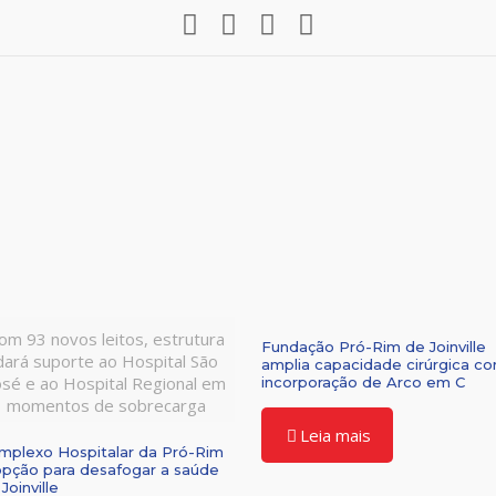
om 93 novos leitos, estrutura
Fundação Pró-Rim de Joinville
dará suporte ao Hospital São
amplia capacidade cirúrgica c
osé e ao Hospital Regional em
incorporação de Arco em C
momentos de sobrecarga
Leia mais
mplexo Hospitalar da Pró-Rim
opção para desafogar a saúde
Joinville