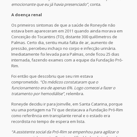
emocionante que eu já havia presenciado”
, conta.
A doença renal
Os primeiros sintomas de que a saúde de Roneyde não
estava bem apareceram em 2011 quando ainda morava em
Conceição do Tocantins (TO), distante 300 quilômetros de
Palmas. Certo dia, sentiu muita falta de ar, aumento de
pressão, percebeu inchaço no corpo e infecção urinária.
Imediatamente foi levada para Palmas, onde ficou 25 dias
internada, fazendo exames com a equipe da Fundação Pró-
Rim.
Foi então que descobriu que seu rim estava
comprometido.
“Os médicos constataram que o
funcionamento era de apenas 6%. Logo comecei a fazer o
tratamento por hemodiálise”
, relembra.
Roneyde decidiu ir para Joinville, em Santa Catarina, porque
viu uma portagem na TV que destacava a Fundação Pró-Rim
como referência em transplante renal e o estado era
recordista no tempo de espera em lista.
“A assistente social da Pró-Rim se empenhou para agilizar o