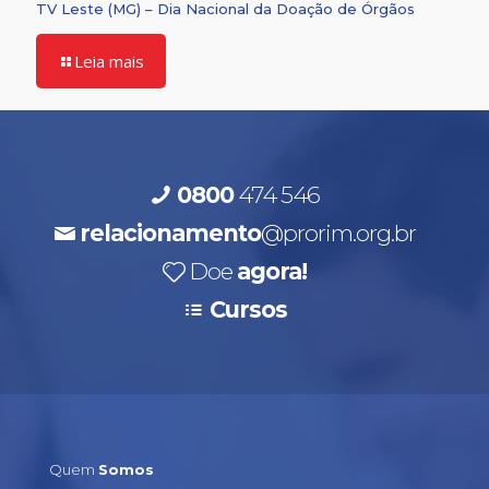
TV Leste (MG) – Dia Nacional da Doação de Órgãos
Leia mais
0800
474 546
relacionamento
@prorim.org.br
Doe
agora!
Cursos
Quem
Somos