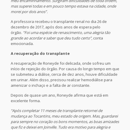
meu encaminhamento. Surgiram dificuldades de toda ordem,
mas superei todas e em pouco tempo estava na cidade, onde
morei por dois anos”.
A professora recebeu o transplante renal no dia 26 de
dezembro de 2017, após dois anos de espera pelo
órgão.
“Foi uma espécie de renascimento, uma alegria tão
grande ao acordar e saber que deu tudo certo”
, conta
emocionada.
A recuperação do transplante
A recuperação de Roneyde foi delicada, onde sofreu um
início de rejeição do órgão. Por causa do longo tempo em que
se submeteu a diálise, cerca de dez anos, houve dificuldade
em urinar. Além disso, precisou realizar hemodiálise para
amenizar o inchaço e a falta de ar constante.
Depois de quase um ano, Roneyde afirma que está em
excelente forma.
“Após completar 11 meses de transplante retornei de
mudança ao Tocantins, meu estado de origem. Mas, guardarei
para sempre no coração os bons momentos, as boas amizades
que fiz e deixei em Joinville. Tudo era motivo para alegria e