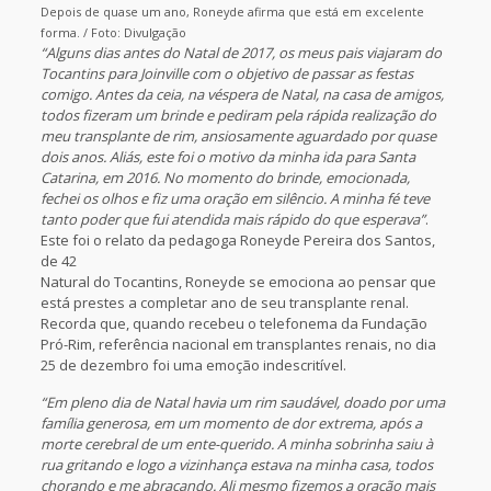
Depois de quase um ano, Roneyde afirma que está em excelente
forma. / Foto: Divulgação
“Alguns dias antes do Natal de 2017, os meus pais viajaram do
Tocantins para Joinville com o objetivo de passar as festas
comigo. Antes da ceia, na véspera de Natal, na casa de amigos,
todos fizeram um brinde e pediram pela rápida realização do
meu transplante de rim, ansiosamente aguardado por quase
dois anos. Aliás, este foi o motivo da minha ida para Santa
Catarina, em 2016. No momento do brinde, emocionada,
fechei os olhos e fiz uma oração em silêncio. A minha fé teve
tanto poder que fui atendida mais rápido do que esperava”
.
Este foi o relato da pedagoga Roneyde Pereira dos Santos,
de 42
Natural do Tocantins, Roneyde se emociona ao pensar que
está prestes a completar ano de seu transplante renal.
Recorda que, quando recebeu o telefonema da Fundação
Pró-Rim, referência nacional em transplantes renais, no dia
25 de dezembro foi uma emoção indescritível.
“Em pleno dia de Natal havia um rim saudável, doado por uma
família generosa, em um momento de dor extrema, após a
morte cerebral de um ente-querido. A minha sobrinha saiu à
rua gritando e logo a vizinhança estava na minha casa, todos
chorando e me abraçando. Ali mesmo fizemos a oração mais