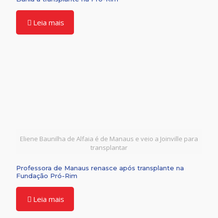
Leia mais
Eliene Baunilha de Alfaia é de Manaus e veio a Joinville para
transplantar
Professora de Manaus renasce após transplante na
Fundação Pró-Rim
Leia mais