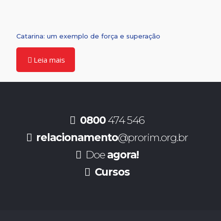
Catarina: um exemplo de força e superação
Leia mais
0800
474 546
relacionamento
@prorim.org.br
Doe
agora!
Cursos