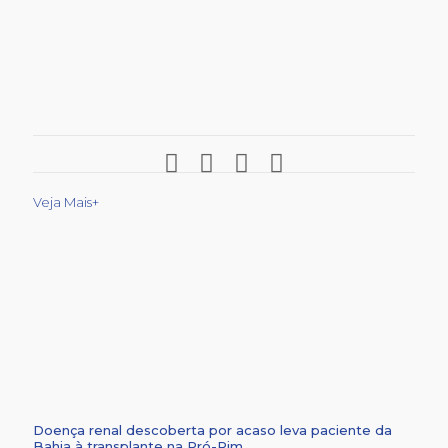
Veja Mais+
Doença renal descoberta por acaso leva paciente da
Bahia à transplante na Pró-Rim