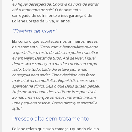
eu fiquei desesperada. Chorava na hora de entrar,
até o momento de sair”
. O depoimento,
carregado de sofrimento e insegurança é de
Edilene Borges da Silva, 41 anos.
“Desisti de viver”
Ela conta o que aconteceu nos primeiros meses
de tratamento:
“Parei com a hemodiálise quando
vi que ia ficar o resto da vida sem poder trabalhar
e nem viajar. Desisti de tudo. Até de viver. Fiquei
depressiva e começou a me dar coceira no corpo
todo. Doía tudo. Cada dia estava pior e não
conseguia nem andar. Tinha decidido não fazer
mais a tal da hemodiálise. Fiquei três meses sem
aparecer na clínica. Seja o que Deus quiser, pensei.
Hoje me arrependo dessa atitude irresponsável.
Só não morri porque os meus rins ainda tinham
uma pequena reserva. Posso dizer que aprendi a
lição”.
Pressão alta sem tratamento
Edilene relata que tudo começou quando ela e o