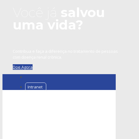
Você já
salvou
uma vida?
Contribua e faça a diferença no tratamento de pessoas
com doença renal crônica.
Doe Agora
Intranet