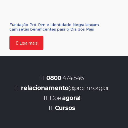
Fundação Pró-Rim e Identidade Negra lançam
camisetas beneficentes para o Dia dos Pais
Leia mais
0800
474 546
relacionamento
@prorim.org.br
Doe
agora!
Cursos