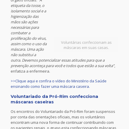
órgãos oficiais.
“A
etiqueta da tosse, o
isolamento social e a
higienização das
mãos são ações
necessárias para
combater a
proliferação do vírus,
Voluntárias confeccionam as
assim como o uso da
máscaras em suas casas.
máscara. Uma ação
não substitui a
outra. Devemos potencializar essas atitudes para que a
prevenção aconteça para você e todos que estão a sua volta”
,
enfatiza a enfermeira.
>>Clique aqui e confira o vídeo do Ministério da Saúde
ensinando como fazer uma máscara caseira.
Voluntariado da Pró-Rim confecciona
máscaras caseiras
Os encontros do Voluntariado da Pró-Rim foram suspensos
por conta das orientações oficiais, mas os voluntários
encontram uma nova forma de continuar contribuindo com
os pacientes renais, o grupo esta confeccionando máscaras