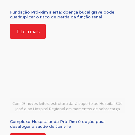
Fundação Pró-Rim alerta: doença bucal grave pode
quadruplicar o risco de perda da função renal
Leia mais
Com 93 novos leitos, estrutura dará suporte ao Hospital São
José e ao Hospital Regional em momentos de sobrecarga
Complexo Hospitalar da Pró-Rim é opção para
desafogar a saúde de Joinville