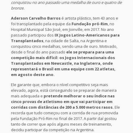
conquistou no ano passado uma medalha de ouro e quatro de
bronze.
Aderson Carvalho Barros
é artista plástico, tem 43 anos e
foi transplantado pela equipe da
Fundação pró-Rim
, no
Hospital Municipal São José, em Joinville, em 2017. No ano
passado participou dos
IX Jogos Latino-Americanos para
Transplantados
, na cidade de Salta, na Argentina e
conquistou cinco medalhas, sendo uma de ouro. Motivado,
desde o final do ano passado
ele se prepara para uma
competição mais difícil: os Jogos Internacionais dos
Transplantados em Newcastle, na Inglaterra, onde
representará o Brasil em uma equipe com 22 atletas,
em agosto deste ano.
Ele garante que, embora o nível competitivo seja mais
elevado, agora, está conseguindo se preparar de maneira
mais adequada e
pretende melhorar o seu índice nas
cinco provas de atletismo em que vai participar em
corridas com distâncias de 200 a 5.000 metros rasos.
Ele
recorda que tudo começou com a corrida de rua promovida
pela Fundação Pró-Rim no final de 2017. A partir daí gostou
tanto de correr que após alguns meses de treinamento,
decidiu participar da competição na Argentina.