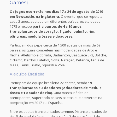
Games)
Os Jogos ocorrerão nos dias 17 a 24 de agosto de 2019
em Newcastle, na Inglaterra.
O evento, que se repete a
cada 2 anos, sediada em diferentes países, existe desde
1978 e recebe
participantes de 4 a 80 anos
transplantados de coração, fígado, pulmão, rim,
pâncreas, medula óssea e doadores.
Participam dos jogos cerca de 1.500 atletas de mais de 69
países, os quais competem nas modalidades de Arco e
flecha, Atletismo e Corrida, Badminton, Basquete 3×3, Boliche,
Ciclismo, Dardos, Futebol, Golfe, Natação, Petanca, Tênis de
Mesa, Tênis, Triatlo, Squash e Vôlei.
A equipe Brasileira
Participam da equipe brasileira 22 atletas, sendo
19
transplantados e 3 doadores (2 doadores de medula
óssea e 1 doador de rim).
Uma marca inédita de
participantes, superando os seis atletas que estiveram na
competição em 2017, na Espanha.
Entre os atletas transplantados teremos 9 transplantados de
rim, 5 de medula óssea, 1 de pulmão, 2 de coração e 1 de