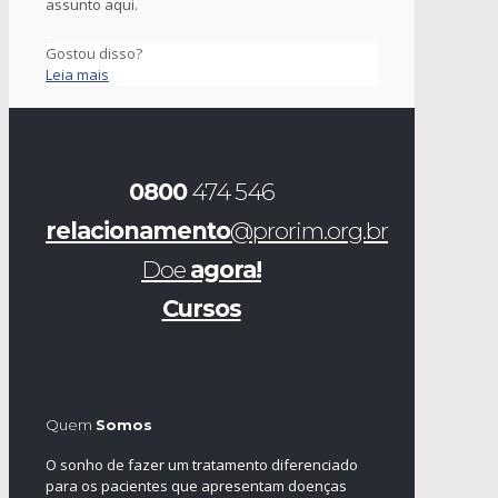
assunto aqui.
Gostou disso?
Leia mais
0800
474 546
relacionamento
@prorim.org.br
Doe
agora!
Cursos
Quem
Somos
O sonho de fazer um tratamento diferenciado
para os pacientes que apresentam doenças