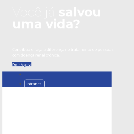
Você já
salvou
uma vida?
Contribua e faça a diferença no tratamento de pessoas
com doença renal crônica.
Doe Agora
Intranet