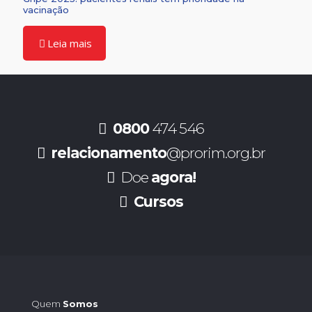
vacinação
Leia mais
0800
474 546
relacionamento
@prorim.org.br
Doe
agora!
Cursos
Quem
Somos