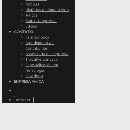
Notícias
Histórias de Amor à Vida
Artigos
Saiu na Imprensa
Editais
CONTATO
Fale Conosco
Atendimento ao
Contribuinte
Assessoria de Imprensa
Trabalhe Conosco
Especialização em
Nefrologia
Ouvidoria
EMPRESA AMIGA
Intranet