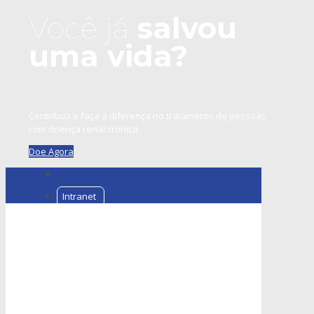
Você já
salvou
uma vida?
Contribua e faça a diferença no tratamento de pessoas
com doença renal crônica.
Doe Agora
Intranet