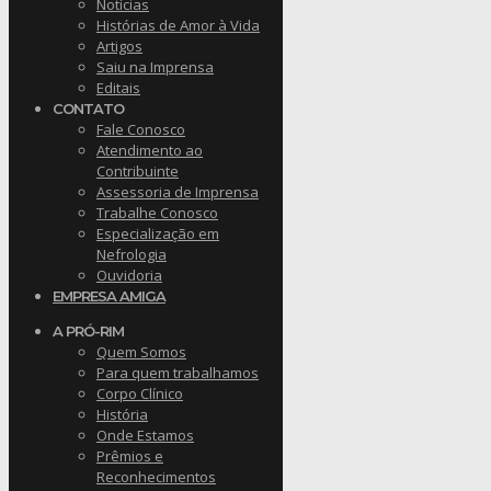
Notícias
Histórias de Amor à Vida
Artigos
Saiu na Imprensa
Editais
CONTATO
Fale Conosco
Atendimento ao
Contribuinte
Assessoria de Imprensa
Trabalhe Conosco
Especialização em
Nefrologia
Ouvidoria
EMPRESA AMIGA
A PRÓ-RIM
Quem Somos
Para quem trabalhamos
Corpo Clínico
História
Onde Estamos
Prêmios e
Reconhecimentos