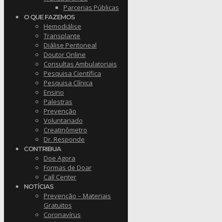
Parcerias Públicas
O QUE FAZEMOS
Hemodiálise
Transplante
Diálise Peritoneal
Doutor Online
Consultas Ambulatoriais
Pesquisa Científica
Pesquisa Clínica
Ensino
Palestras
Prevenção
Voluntariado
Creatinômetro
Dr. Responde
CONTRIBUA
Doe Agora
Formas de Doar
Call Center
NOTÍCIAS
Prevenção – Materiais
Gratuitos
Coronavírus