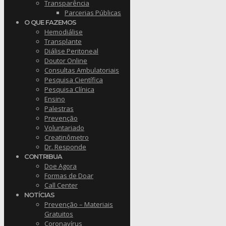
Transparência
Parcerias Públicas
O QUE FAZEMOS
Hemodiálise
Transplante
Diálise Peritoneal
Doutor Online
Consultas Ambulatoriais
Pesquisa Científica
Pesquisa Clínica
Ensino
Palestras
Prevenção
Voluntariado
Creatinômetro
Dr. Responde
CONTRIBUA
Doe Agora
Formas de Doar
Call Center
NOTÍCIAS
Prevenção – Materiais
Gratuitos
Coronavírus