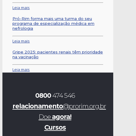
Leia mais
Pró-Rim forma mais uma turma do seu
programa de especialização médica em
nefrologia
Leia mais
Gripe 2025: pacientes renais têm prioridade
na vacinação
Leia mais
0800
474 546
relacionamento
@prorim.org.br
Doe
agora!
Cursos