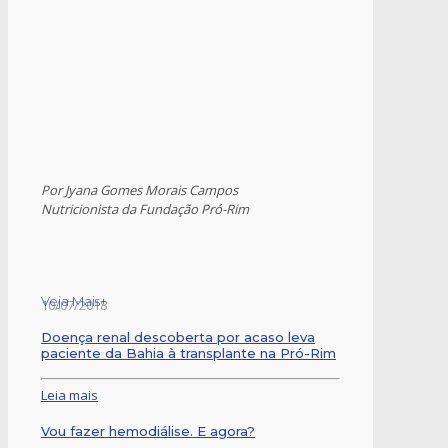
Por Jyana Gomes Morais Campos
Nutricionista da Fundação Pró-Rim
Veja Mais+
10/07/2018
Doença renal descoberta por acaso leva
paciente da Bahia à transplante na Pró-Rim
Leia mais
Vou fazer hemodiálise. E agora?