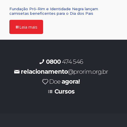
Fundação Pró-Rim e Identidade Negra lançam
camisetas beneficentes para o Dia dos Pais
Leia mais
0800
474 546
relacionamento
@prorim.org.br
Doe
agora!
Cursos