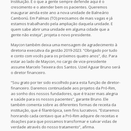
Instituição. E o que a gente sempre defende aqui é o
crescimento e o atender bem os pacientes. Queremos
inaugurar ainda este ano a nova unidade de Balneário
Camboriú. Em Palmas (TO) precisamos de mais vagas e já
estamos trabalhando pela ampliação daquela unidade. E
quem sabe abrir uma unidade em alguma cidade que a
gente não esteja”, projeta o novo presidente.
Maycon também deixa uma mensagem de agradecimento à
diretoria executiva da gestão 2019-2023. “Obrigado por tudo
e conto com vocês para os próximos quatro anos”, diz. Para
estar ao lado de Maycon, no cargo de vice-presidente
assume Marcelo Teixeira dos Santos. Uziel Aguiar Bruno será
o diretor financeiro.
“Sou grato por ter sido escolhido para esta função de diretor-
financeiro. Daremos continuidade aos projetos da Pró-Rim,
ao sonho dos nossos fundadores, que é trazer mais alegria
e saúde para os nossos pacientes”, garante Bruno. Ele
também comenta sobre as diferentes formas de receita da
instituição, que é filantrópica, sem fins lucrativos. “Estaremos
honrando cada centavo que a Pró-Rim adquire de receitas e
doações para que possamos transformar e salvar vidas de
verdade através do nosso tratamento”, afirma.