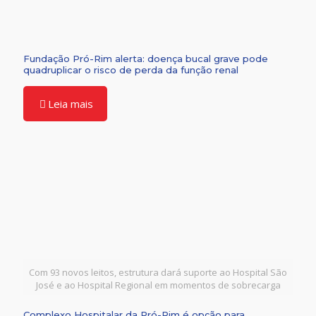
Fundação Pró-Rim alerta: doença bucal grave pode
quadruplicar o risco de perda da função renal
Leia mais
Com 93 novos leitos, estrutura dará suporte ao Hospital São
José e ao Hospital Regional em momentos de sobrecarga
Complexo Hospitalar da Pró-Rim é opção para