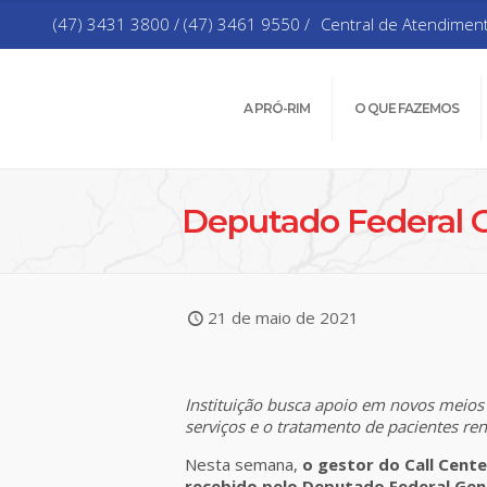
(47) 3431 3800 / (47) 3461 9550 /
Central de Atendimen
A PRÓ-RIM
O QUE FAZEMOS
Deputado Federal G
21 de maio de 2021
Instituição busca apoio em novos meios
serviços e o tratamento de pacientes ren
Nesta semana,
o gestor do Call Cente
recebido pelo Deputado Federal Gener