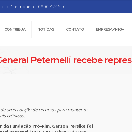
to ao Contribuinte: 0800 474546
CONTRIBUA
NOTÍCIAS
CONTATO
EMPRESA AMIGA
eneral Peternelli recebe repre
 de arrecadação de recursos para manter os
ais crônicos.
r da Fundação Pró-Rim, Gerson Persike foi
al Peternelli (PSL-SP).
O deputado tem