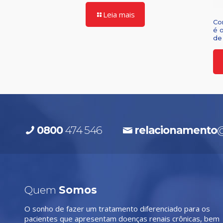
Leia mais
Co
é 
de 
0800
474 546
relacionamento
@
Quem
Somos
O sonho de fazer um tratamento diferenciado para os
pacientes que apresentam doenças renais crônicas, bem