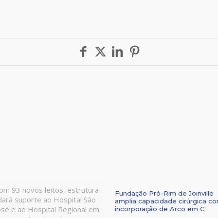
om 93 novos leitos, estrutura
Fundação Pró-Rim de Joinville
dará suporte ao Hospital São
amplia capacidade cirúrgica c
osé e ao Hospital Regional em
incorporação de Arco em C