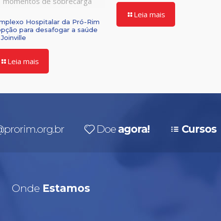
momentos de sobrecarga
Leia mais
mplexo Hospitalar da Pró-Rim
opção para desafogar a saúde
Joinville
Leia mais
prorim.org.br
Doe
agora!
Cursos
Onde
Estamos