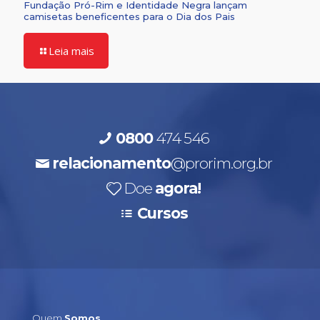
Fundação Pró-Rim e Identidade Negra lançam
camisetas beneficentes para o Dia dos Pais
Leia mais
0800
474 546
relacionamento
@prorim.org.br
Doe
agora!
Cursos
Quem
Somos