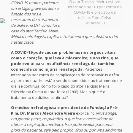
O ator Tarsísio Meira esteve
COVID-19 muitos pacientes
internado na UTI por conta da
em estágio grave perdem a
COVID-19 e precisou de
função dos rins e
diálise. Foto: Celso
necessitam do tratamento
Tavares/G1
de diálise na UTI, como foi o
caso do ator Tarcísio Meira.
Médico nefrologista explica o tratamento que substitui o rim
nestes casos.
A COVID-19 pode causar problemas nos órgãos vitais,
como o coração, que leva à miocardite; e nos rins, que
pode evolui para insuficiência renal aguda, também
conhecida como injúria renal aguda.
Pacientes
internados por conta de complicações do coronavírus e têm
a piora no quadro estão sendo submetidos ao tratamento de
diálise contínua, como foi o caso do ator Tarcísio Meira,
falecido na última quinta-feira (12/08). Mas o que é o
tratamento de diálise contínua?
O médico nefrologista e presidente da Fundação Pró-
Rim, Dr. Marcos Alexandre Vieira
explica.
“O vírus atinge,
em grande parte, os pulmões, o que leva a necessidade de
utilizar a respiração mecânica. Isso pode evoluir para uma
piora do paciente, seja pelo próprio vírus ou por uma síndrome