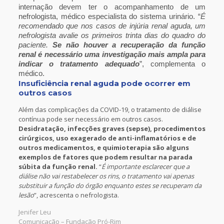
internação devem ter o acompanhamento de um
nefrologista, médico especialista do sistema urinário. “
É
recomendado que nos casos de injúria renal aguda, um
nefrologista avalie os primeiros trinta dias do quadro do
paciente.
Se não houver a recuperação da função
renal é necessário uma investigação mais ampla para
indicar o tratamento adequado
”, complementa o
médico.
Insuficiência renal aguda pode ocorrer em
outros casos
Além das complicações da COVID-19, o tratamento de diálise
contínua pode ser necessário em outros casos.
Desidratação, infecções graves (sepse), procedimentos
cirúrgicos, uso exagerado de anti-inflamatórios e de
outros medicamentos, e quimioterapia são alguns
exemplos de fatores que podem resultar na parada
súbita da função renal.
“
É importante esclarecer que a
diálise não vai restabelecer os rins, o tratamento vai apenas
substituir a função do órgão enquanto estes se recuperam da
lesão
”, acrescenta o nefrologista.
Jenifer Leu
Comunicação – Fundação Pró-Rim