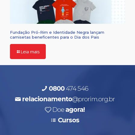
Fundação Pró-Rim e Identidade Negra lançam
camisetas beneficentes para o Dia dos Pais
Leia mais
0800
474 546
relacionamento
@prorim.org.br
Doe
agora!
Cursos