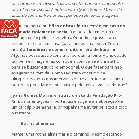
desencadear um descontrole alimentar durante o momento
de isolamento social. A nutricionista Jyana Gomes Morais dá
dicas de como enfrentar esse período sem evitar exageros.
Neste momento
milhões de brasileiros estão em casa no
chamado isolamento social
à espera de um recuo de
contaminação pelo coronavírus. Quando se passa tanto
tempo confinado em casa (para muitos uma experiência
nova)
a tendência é comer muito e fora de horário.
Algumas pessoas, ao contrário, perdem a fome. A ansiedade
também é inimiga e faz com que a comida seja um atalho
para se buscar equilíbrio emocional. O que fazer para não
exagerar na comida? Como reduzir o consumo de
ultraprocessados nos intervalos entre as refeições? É uma
boa ideia pedir lanche ou comida pelo aplicativo ou telefone?
Jyana Gomes Morais é nutricionista da Fundação Pró-
Rim
, dá orientações importantes e sugere a elaboração de
um cardápio semanal e, principalmente evitar beliscos a todo
o instante.
Rotina alimentar
Manter uma rotina alimentar é o caminho. Mesmo estando