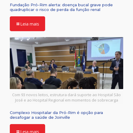
Fundação Pró-Rim alerta: doença bucal grave pode
quadruplicar o risco de perda da função renal
Leia mais
Com 93 novos leitos, estrutura dará suporte ao Hospital São
José e ao Hospital Regional em momentos de sobrecarga
Complexo Hospitalar da Pró-Rim é opção para
desafogar a saúde de Joinville
Leia mais