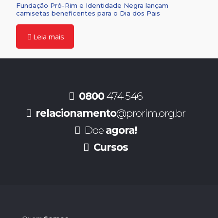
Fundação Pró-Rim e Identidade Negra lançam
camisetas beneficentes para o Dia dos Pais
Leia mais
0800
474 546
relacionamento
@prorim.org.br
Doe
agora!
Cursos