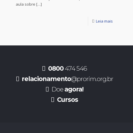
aula sobre
[…]
Leia mais
0800
474 546
relacionamento
@prorim.org.br
Doe
agora!
Cursos