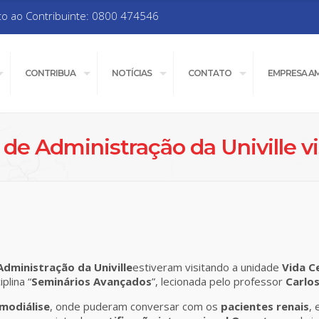
to ao Contribuinte: 0800 474546
CONTRIBUA
NOTÍCIAS
CONTATO
EMPRESA A
 de Administração da Univille v
Administração da Univille
estiveram visitando a unidade
Vida C
iplina “
Seminários Avançados
”, lecionada pelo professor
Carlo
modiálise
, onde puderam conversar com os
pacientes renais
, 