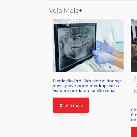
Veja Mais+
C
Fundação Pró-Rim alerta: doença
bucal grave pode quadruplicar o
J
risco de perda da função renal
Leia mais
Co
é 
de 