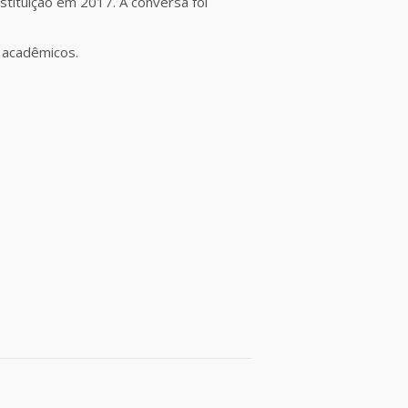
nstituição em 2017. A conversa foi
s acadêmicos.