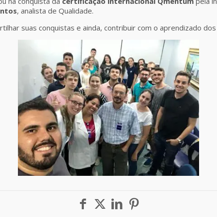
ou na conquista da
certificação internacional Qmentum
pela i
antos
, analista de Qualidade.
rtilhar suas conquistas e ainda, contribuir com o aprendizado do