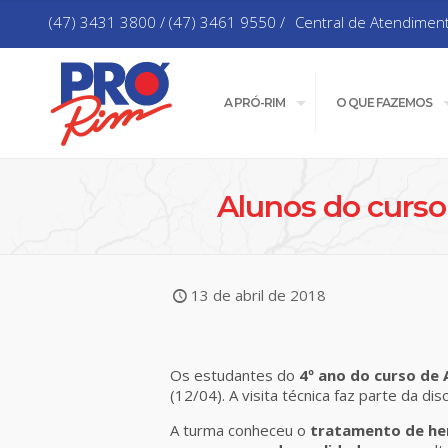
(47) 3431 3800 / (47) 3461 9550 /
Central de Atendimen
A PRÓ-RIM
O QUE FAZEMOS
Alunos do curso
13 de abril de 2018
Os estudantes do
4º ano do curso de 
(12/04). A visita técnica faz parte da disc
A turma conheceu o
tratamento de he