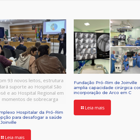
om 93 novos leitos, estrutura
Fundação Pró-Rim de Joinville
dará suporte ao Hospital São
amplia capacidade cirúrgica c
osé e ao Hospital Regional em
incorporação de Arco em C
momentos de sobrecarga
Leia mais
mplexo Hospitalar da Pró-Rim
opção para desafogar a saúde
Joinville
Leia mais