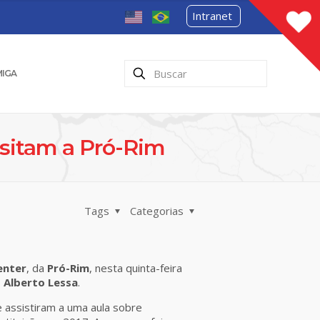
Intranet
MIGA
isitam a Pró-Rim
Tags
Categorias
enter
, da
Pró-Rim
, nesta quinta-feira
s Alberto Lessa
.
e assistiram a uma aula sobre