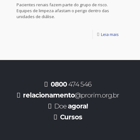
Pacientes renais fazem parte do grupo de risco.
Equipes de limpeza afastam o perigo dentro das
unidades de diálise.
Leia mais
0800
474 546
relacionamento
@prorim.org.br
Doe
agora!
Cursos