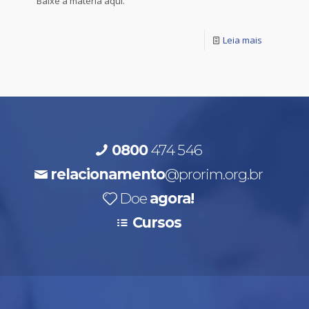
Baixe a matéria aqui.
Leia mais
0800
474 546
relacionamento
@prorim.org.br
Doe
agora!
Cursos