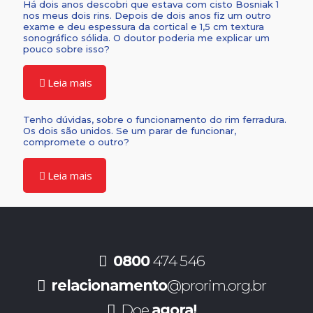
Há dois anos descobri que estava com cisto Bosniak 1
nos meus dois rins. Depois de dois anos fiz um outro
exame e deu espessura da cortical e 1,5 cm textura
sonográfico sólida. O doutor poderia me explicar um
pouco sobre isso?
Leia mais
Tenho dúvidas, sobre o funcionamento do rim ferradura.
Os dois são unidos. Se um parar de funcionar,
compromete o outro?
Leia mais
0800
474 546
relacionamento
@prorim.org.br
Doe
agora!