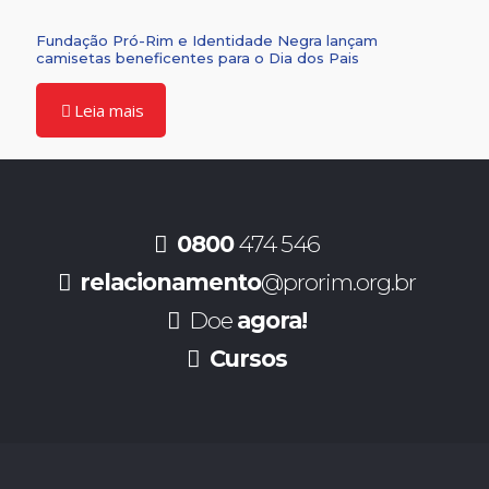
Fundação Pró-Rim e Identidade Negra lançam
camisetas beneficentes para o Dia dos Pais
Leia mais
0800
474 546
relacionamento
@prorim.org.br
Doe
agora!
Cursos