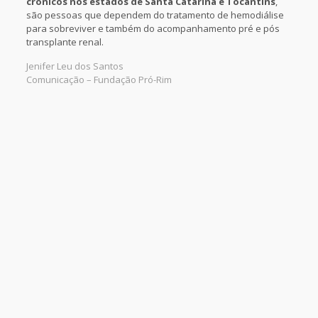
crônicos nos estados de Santa Catarina e Tocantins
,
são pessoas que dependem do tratamento de hemodiálise
para sobreviver e também do acompanhamento pré e pós
transplante renal.
Jenifer Leu dos Santos
Comunicação – Fundação Pró-Rim