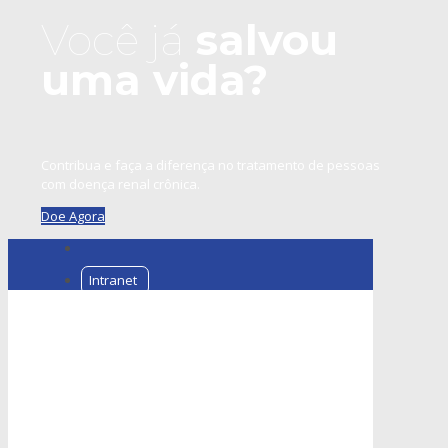
Você já
salvou
uma vida?
Contribua e faça a diferença no tratamento de pessoas
com doença renal crônica.
Doe Agora
Intranet