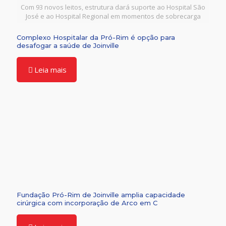
Com 93 novos leitos, estrutura dará suporte ao Hospital São
José e ao Hospital Regional em momentos de sobrecarga
Complexo Hospitalar da Pró-Rim é opção para
desafogar a saúde de Joinville
Leia mais
Fundação Pró-Rim de Joinville amplia capacidade
cirúrgica com incorporação de Arco em C