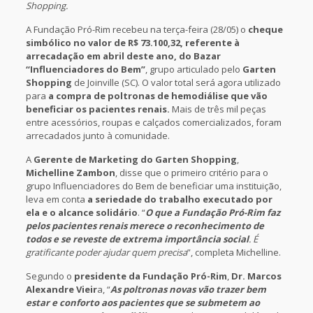
Shopping.
A Fundação Pró-Rim recebeu na terça-feira (28/05) o
cheque
simbólico no valor de R$ 73.100,32, referente à
arrecadação em abril deste ano, do Bazar
“Influenciadores do Bem”
, grupo articulado pelo
Garten
Shopping
de Joinville (SC). O valor total será agora utilizado
para
a compra de poltronas de hemodiálise que vão
beneficiar os pacientes renais.
Mais de três mil peças
entre acessórios, roupas e calçados comercializados, foram
arrecadados junto à comunidade.
A
Gerente de Marketing do Garten Shopping
,
Michelline Zambon
, disse que o primeiro critério para o
grupo Influenciadores do Bem de beneficiar uma instituição,
leva em conta
a seriedade do trabalho executado por
ela e o alcance solidário
. “
O que a Fundação Pró-Rim faz
pelos pacientes renais merece o reconhecimento de
todos e se reveste de extrema importância social
. É
gratificante poder ajudar quem precisa
”, completa Michelline.
Segundo o
presidente da Fundação Pró-Rim
,
Dr. Marcos
Alexandre Vieir
a, “
As poltronas novas vão trazer bem
estar e conforto aos pacientes que se submetem ao