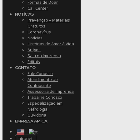
Formas de Doar
Call Center
NOTÍCIAS
Prevenção – Materiais
Gratuitos
Coronavírus
Notícias
Histórias de Amor à Vida
Artigos
Saiu na Imprensa
Editais
CONTATO
Fale Conosco
Atendimento ao
Contribuinte
Assessoria de Imprensa
Trabalhe Conosco
Especialização em
Nefrologia
Ouvidoria
EMPRESA AMIGA
Intranet