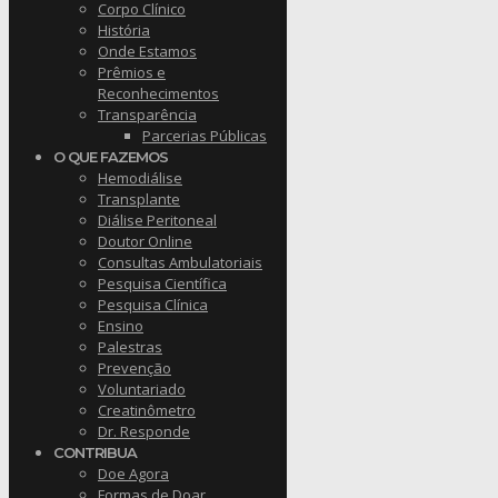
Corpo Clínico
História
Onde Estamos
Prêmios e
Reconhecimentos
Transparência
Parcerias Públicas
O QUE FAZEMOS
Hemodiálise
Transplante
Diálise Peritoneal
Doutor Online
Consultas Ambulatoriais
Pesquisa Científica
Pesquisa Clínica
Ensino
Palestras
Prevenção
Voluntariado
Creatinômetro
Dr. Responde
CONTRIBUA
Doe Agora
Formas de Doar