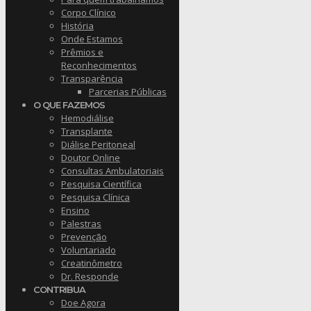
Corpo Clínico
História
Onde Estamos
Prêmios e
Reconhecimentos
Transparência
Parcerias Públicas
O QUE FAZEMOS
Hemodiálise
Transplante
Diálise Peritoneal
Doutor Online
Consultas Ambulatoriais
Pesquisa Científica
Pesquisa Clínica
Ensino
Palestras
Prevenção
Voluntariado
Creatinômetro
Dr. Responde
CONTRIBUA
Doe Agora