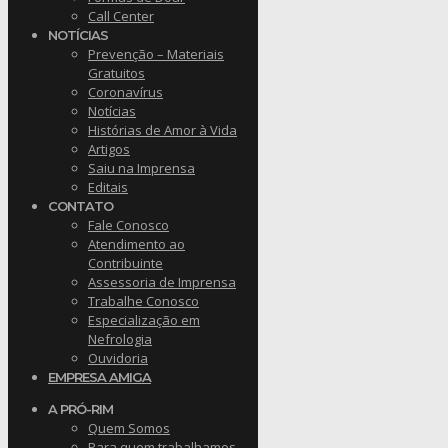
Call Center
NOTÍCIAS
Prevenção – Materiais
Gratuitos
Coronavírus
Notícias
Histórias de Amor à Vida
Artigos
Saiu na Imprensa
Editais
CONTATO
Fale Conosco
Atendimento ao
Contribuinte
Assessoria de Imprensa
Trabalhe Conosco
Especialização em
Nefrologia
Ouvidoria
EMPRESA AMIGA
A PRÓ-RIM
Quem Somos
Para quem trabalhamos