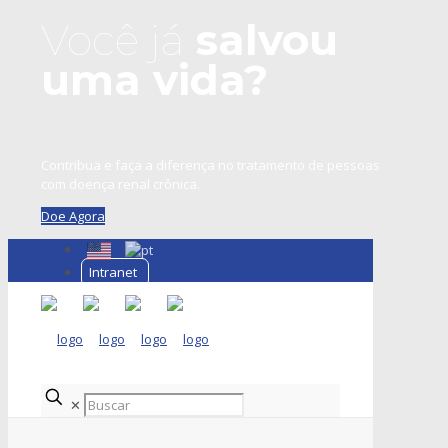
Você já
salvou
uma vida?
Contribua e faça a diferença no tratamento de pessoas
com doença renal crônica.
Doe Agora
Intranet
✕