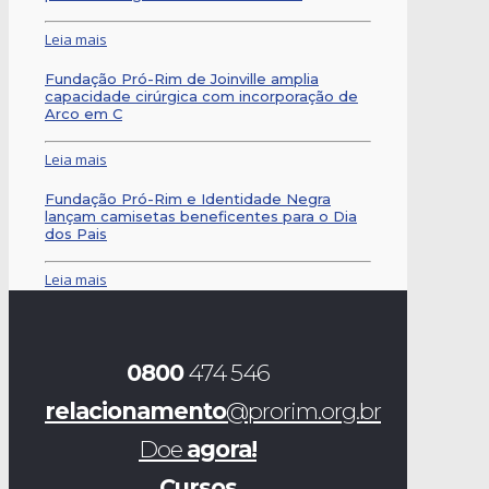
Leia mais
Fundação Pró-Rim de Joinville amplia
capacidade cirúrgica com incorporação de
Arco em C
Leia mais
Fundação Pró-Rim e Identidade Negra
lançam camisetas beneficentes para o Dia
dos Pais
Leia mais
0800
474 546
relacionamento
@prorim.org.br
Doe
agora!
Cursos