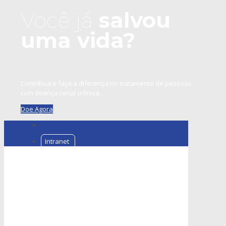
Você já
salvou
uma vida?
Contribua e faça a diferença no tratamento de pessoas
com doença renal crônica.
Doe Agora
Intranet