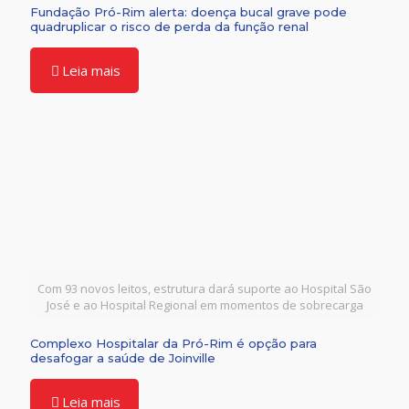
Fundação Pró-Rim alerta: doença bucal grave pode
quadruplicar o risco de perda da função renal
Leia mais
Com 93 novos leitos, estrutura dará suporte ao Hospital São
José e ao Hospital Regional em momentos de sobrecarga
Complexo Hospitalar da Pró-Rim é opção para
desafogar a saúde de Joinville
Leia mais