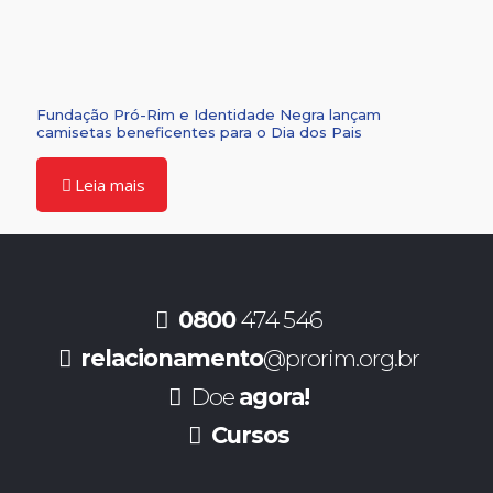
Fundação Pró-Rim e Identidade Negra lançam
camisetas beneficentes para o Dia dos Pais
Leia mais
0800
474 546
relacionamento
@prorim.org.br
Doe
agora!
Cursos