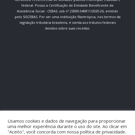
federal. Possui a Certificação de Entidade Beneficente de
Assistência Social - CEBAS, sob nº 25000.040811/2020-26, emitido
pelo SISCEBAS. Por ser uma instituição filantrópica, nos termos da
legislação tributária brasileira, é isenta aos tributos federais
devidos sobre suas receitas.
Usamos cookies e dados de navegação para proporcionar
uma melhor experiência durante o uso do site. Ao clicar em
"Aceito", você concorda com nossa política de privacidade.