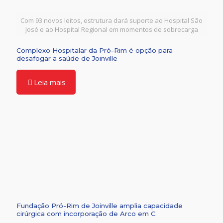
Com 93 novos leitos, estrutura dará suporte ao Hospital São
José e ao Hospital Regional em momentos de sobrecarga
Complexo Hospitalar da Pró-Rim é opção para
desafogar a saúde de Joinville
Leia mais
Fundação Pró-Rim de Joinville amplia capacidade
cirúrgica com incorporação de Arco em C