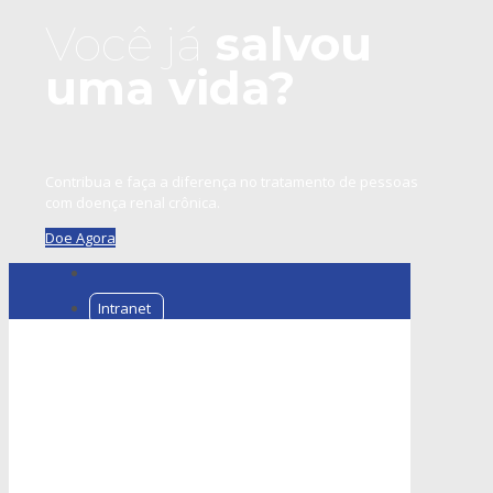
Você já
salvou
uma vida?
Contribua e faça a diferença no tratamento de pessoas
com doença renal crônica.
Doe Agora
Intranet