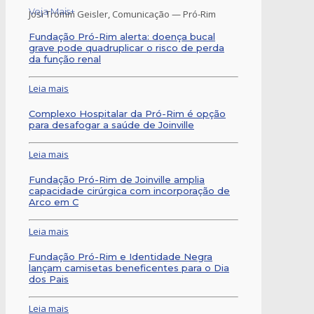
Veja Mais+
Josi Tromm Geisler, Comunicação — Pró-Rim
Fundação Pró-Rim alerta: doença bucal
grave pode quadruplicar o risco de perda
da função renal
Leia mais
Complexo Hospitalar da Pró-Rim é opção
para desafogar a saúde de Joinville
Leia mais
Fundação Pró-Rim de Joinville amplia
capacidade cirúrgica com incorporação de
Arco em C
Leia mais
Fundação Pró-Rim e Identidade Negra
lançam camisetas beneficentes para o Dia
dos Pais
Leia mais