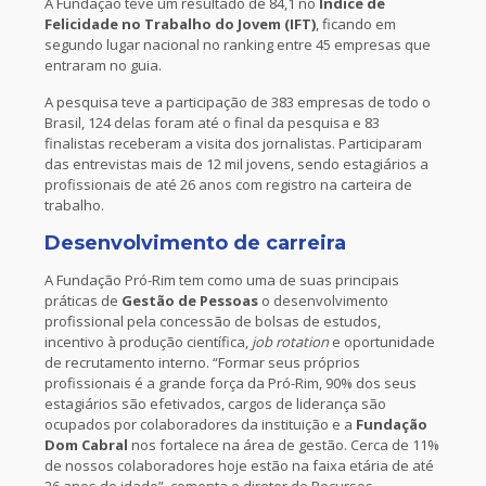
A Fundação teve um resultado de 84,1 no
Índice de
Felicidade no Trabalho do Jovem (IFT)
, ficando em
segundo lugar nacional no ranking entre 45 empresas que
entraram no guia.
A pesquisa teve a participação de 383 empresas de todo o
Brasil, 124 delas foram até o final da pesquisa e 83
finalistas receberam a visita dos jornalistas. Participaram
das entrevistas mais de 12 mil jovens, sendo estagiários a
profissionais de até 26 anos com registro na carteira de
trabalho.
Desenvolvimento de carreira
A Fundação Pró-Rim tem como uma de suas principais
práticas de
Gestão de Pessoas
o desenvolvimento
profissional pela concessão de bolsas de estudos,
incentivo à produção científica,
job rotation
e oportunidade
de recrutamento interno. “Formar seus próprios
profissionais é a grande força da Pró-Rim, 90% dos seus
estagiários são efetivados, cargos de liderança são
ocupados por colaboradores da instituição e a
Fundação
Dom Cabral
nos fortalece na área de gestão. Cerca de 11%
de nossos colaboradores hoje estão na faixa etária de até
26 anos de idade”, comenta o diretor de Recursos