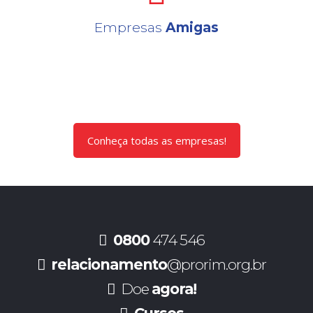
Empresas
Amigas
Conheça todas as empresas!
0800
474 546
relacionamento
@prorim.org.br
Doe
agora!