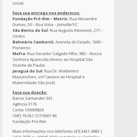
social.
Faça sua entrega nos endereços:
Fundação Pró-Rim – Matriz:
Rua Alexandre
Dumas, 50 – Boa Vista – Joinville/SC
São Bento do Sul:
Rua Augusto Klimmeck, 277 –
Centro
Balneário Camboriú:
Avenida do Estado, 1690 –
Pioneiros
Mafra:
Rua Senador Salgado Filho, 983 – Nossa
Senhora Aparecida (Anexo ao Hospital São
Vicente de Paulo)
Jaraguá do Sul:
Rua Dr. Waldemiro
Mazurechen, s/nº (anexo ao Hospital e
Maternidade São José)
Faça sua doação:
Banco Santander 033
Agência 3176
Conta 130009826
CNPJ 79.361.127/0001-96
Fundação Pró-Rim
Mais informações nos telefones (47) 3431-3883 |
3431-3875 ou 99945-8261 com Nelsi ou Delicélia