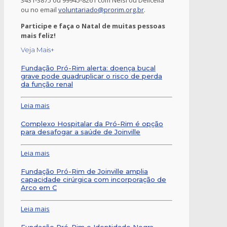
ou no email
voluntariado@prorim.org.br
.
Participe e faça o Natal de muitas pessoas
mais feliz!
Veja Mais+
Fundação Pró-Rim alerta: doença bucal
grave pode quadruplicar o risco de perda
da função renal
Leia mais
Complexo Hospitalar da Pró-Rim é opção
para desafogar a saúde de Joinville
Leia mais
Fundação Pró-Rim de Joinville amplia
capacidade cirúrgica com incorporação de
Arco em C
Leia mais
Fundação Pró-Rim e Identidade Negra