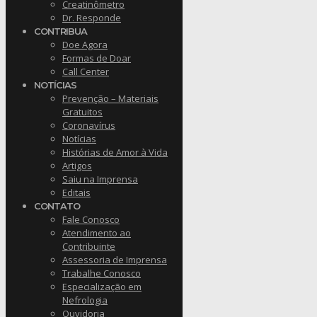
Creatinômetro
Dr. Responde
CONTRIBUA
Doe Agora
Formas de Doar
Call Center
NOTÍCIAS
Prevenção – Materiais
Gratuitos
Coronavírus
Notícias
Histórias de Amor à Vida
Artigos
Saiu na Imprensa
Editais
CONTATO
Fale Conosco
Atendimento ao
Contribuinte
Assessoria de Imprensa
Trabalhe Conosco
Especialização em
Nefrologia
Ouvidoria