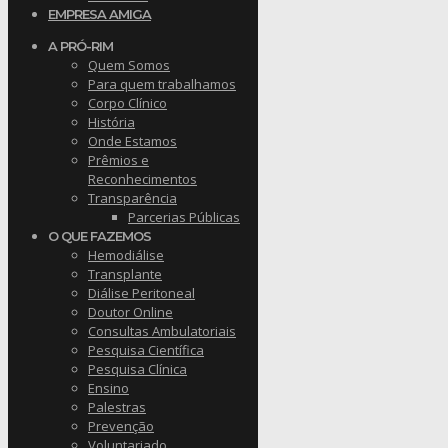
EMPRESA AMIGA
A PRÓ-RIM
Quem Somos
Para quem trabalhamos
Corpo Clínico
História
Onde Estamos
Prêmios e
Reconhecimentos
Transparência
Parcerias Públicas
O QUE FAZEMOS
Hemodiálise
Transplante
Diálise Peritoneal
Doutor Online
Consultas Ambulatoriais
Pesquisa Científica
Pesquisa Clínica
Ensino
Palestras
Prevenção
Voluntariado