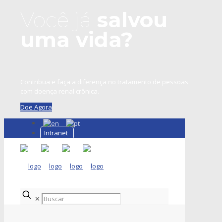
Você já
salvou
uma vida?
Contribua e faça a diferença no tratamento de pessoas
com doença renal crônica.
Doe Agora
Intranet
✕