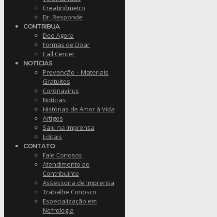
Creatinômetro
Dr. Responde
CONTRIBUA
Doe Agora
Formas de Doar
Call Center
NOTÍCIAS
Prevenção – Materiais
Gratuitos
Coronavírus
Notícias
Histórias de Amor à Vida
Artigos
Saiu na Imprensa
Editais
CONTATO
Fale Conosco
Atendimento ao
Contribuinte
Assessoria de Imprensa
Trabalhe Conosco
Especialização em
Nefrologia