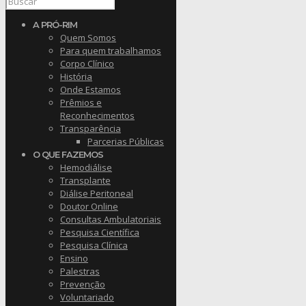
A PRÓ-RIM
Quem Somos
Para quem trabalhamos
Corpo Clínico
História
Onde Estamos
Prêmios e
Reconhecimentos
Transparência
Parcerias Públicas
O QUE FAZEMOS
Hemodiálise
Transplante
Diálise Peritoneal
Doutor Online
Consultas Ambulatoriais
Pesquisa Científica
Pesquisa Clínica
Ensino
Palestras
Prevenção
Voluntariado