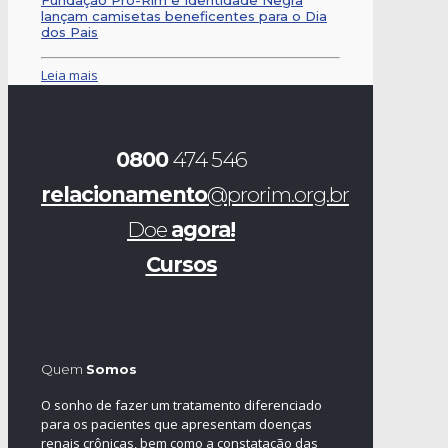
lançam camisetas beneficentes para o Dia
dos Pais
Leia mais
0800
474 546
relacionamento
@prorim.org.br
Doe
agora!
Cursos
Quem
Somos
O sonho de fazer um tratamento diferenciado
para os pacientes que apresentam doenças
renais crônicas, bem como a constatação das