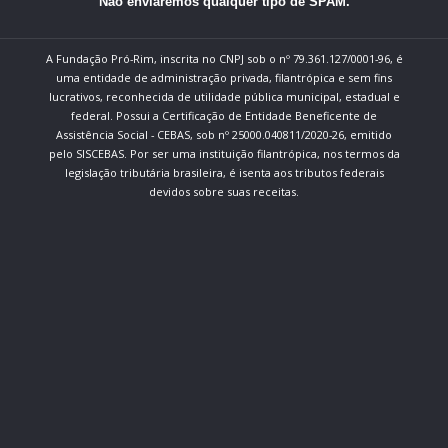
Não enviaremos qualquer tipo de SPAM.
A Fundação Pró-Rim, inscrita no CNPJ sob o nº 79.361.127/0001-96, é
uma entidade de administração privada, filantrópica e sem fins
lucrativos, reconhecida de utilidade pública municipal, estadual e
federal. Possui a Certificação de Entidade Beneficente de
Assistência Social - CEBAS, sob nº 25000.040811/2020-26, emitido
pelo SISCEBAS. Por ser uma instituição filantrópica, nos termos da
legislação tributária brasileira, é isenta aos tributos federais
devidos sobre suas receitas.