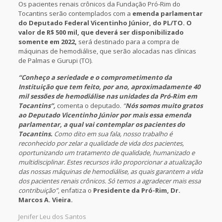
Os pacientes renais crônicos da Fundação Pró-Rim do
Tocantins serão contemplados com a
emenda parlamentar
do Deputado Federal Vicentinho Júnior, do PL/TO. O
valor de R$ 500 mil, que deverá ser disponibilizado
somente em 2022,
será destinado para a compra de
máquinas de hemodiálise, que serão alocadas nas clínicas
de Palmas e Gurupi (TO).
“Conheço a seriedade e o comprometimento da
Instituição que tem feito, por ano, aproximadamente 40
mil sessões de hemodiálise nas unidades da Pró-Rim em
Tocantins”,
comenta o deputado.
“
Nós somos muito gratos
ao Deputado Vicentinho Júnior por mais essa emenda
parlamentar, a qual vai contemplar os pacientes do
Tocantins.
Como dito em sua fala, nosso trabalho é
reconhecido por zelar a qualidade de vida dos pacientes,
oportunizando um tratamento de qualidade, humanizado e
multidisciplinar. Estes recursos irão proporcionar a atualização
das nossas máquinas de hemodiálise, as quais garantem a vida
dos pacientes renais crônicos. Só temos a agradecer mais essa
contribuição”
, enfatiza o
Presidente da Pró-Rim, Dr.
Marcos A. Vieira.
Jenifer Leu dos Santos