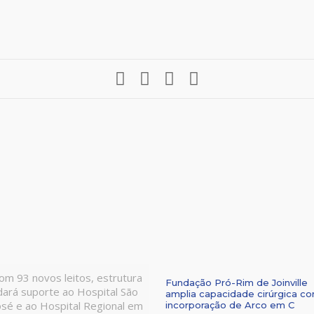
om 93 novos leitos, estrutura
Fundação Pró-Rim de Joinville
dará suporte ao Hospital São
amplia capacidade cirúrgica c
osé e ao Hospital Regional em
incorporação de Arco em C