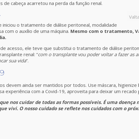
es de cabeça acarretou na perda da função renal.
.
Valt
iniciou o tratamento de diálise peritoneal, modalidade
asa com o auxílio de uma máquina.
Mesmo com o tratamento, Val
ia.
e acesso, ele teve que substitui o tratamento de diálise peritone
ransplante renal: “
com o transplante vou poder voltar a fazer as a
car sua vida
”.
19
dos devem ainda ser mantidos por todos. Use máscara, higieniz
essa experiência com a Covid-19, aproveita para deixar um recado 
 que nos cuidar de todas as formas possíveis. É uma doença 
e vivi. O nosso cuidado se reflete nos cuidados com o próx