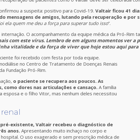
 confirmou a suspeita: positivo para Covid-19.
Valtair ficou 41 d
ndo mensagens de amigos, lutando pela recuperação e por s
oi ela quem me deu a força para superar tudo isso
”.
 da internação. O acompanhamento da equipe médica da Pró-Rim ta
 mais com este vírus. Lembro de em alguns momentos ver a p
nha vitalidade e da força de viver que hoje estou aqui para 
aciente foi recebido com festa por toda equipe.
emodiálise no Centro de Tratamento de Doenças Renais
ra da Fundação Pró-Rim.
nação,
o paciente se recupera aos poucos. As
s, como dores nas articulações e cansaço.
A família
sua esposa e o filho Vitor, mas nenhum deles necessitou
 renal
ré-existente, Valtair recebeu o diagnóstico de
rês anos.
Apresentando muito inchaço no corpo e
o hospital. O uso exagerado e sem prescrição médica de