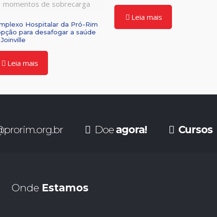
momentos de sobrecarga
Leia mais
mplexo Hospitalar da Pró-Rim
opção para desafogar a saúde
Joinville
Leia mais
prorim.org.br
Doe
agora!
Cursos
Onde
Estamos