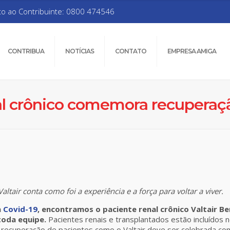
to ao Contribuinte: 0800 474546
CONTRIBUA
NOTÍCIAS
CONTATO
EMPRESA AMIGA
al crônico comemora recuperaçã
ltair conta como foi a experiência e a força para voltar a viver.
a
Covid-19
, encontramos o paciente renal crônico Valtair B
toda equipe.
Pacientes renais e transplantados estão incluídos n
a recuperação de pacientes como o Valtair deve ser celebrada co