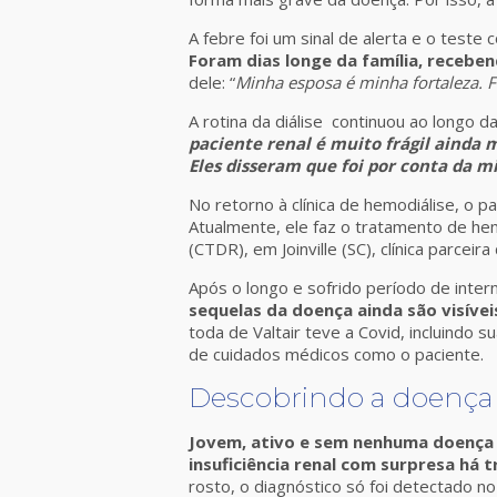
A febre foi um sinal de alerta e o teste
Foram dias longe da família, recebe
dele: “
Minha esposa é minha fortaleza. F
A rotina da diálise continuou ao longo
paciente renal é muito frágil ainda
Eles disseram que foi por conta da mi
No retorno à clínica de hemodiálise, o p
Atualmente, ele faz o tratamento de h
(CTDR), em Joinville (SC), clínica parcei
Após o longo e sofrido período de inter
sequelas da doença ainda são visívei
toda de Valtair teve a Covid, incluindo 
de cuidados médicos como o paciente.
Descobrindo a doença
Jovem, ativo e sem nenhuma doença p
insuficiência renal com surpresa há t
rosto, o diagnóstico só foi detectado n