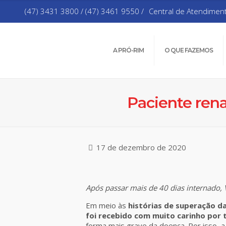
(47) 3431 3800 / (47) 3461 9550 /
Central de Atendimen
A PRÓ-RIM
O QUE FAZEMOS
Paciente ren
17 de dezembro de 2020
Após passar mais de 40 dias internado, Va
Em meio às
histórias de superação d
foi recebido com muito carinho por 
forma mais grave da doença. Por isso, 