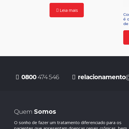
Leia mais
Co
é 
de 
0800
474 546
relacionamento
@
Quem
Somos
O sonho de fazer um tratamento diferenciado para os
pacientes que apresentam doenças renais crônicas, bem