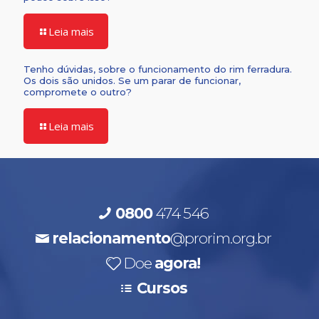
Leia mais
Tenho dúvidas, sobre o funcionamento do rim ferradura.
Os dois são unidos. Se um parar de funcionar,
compromete o outro?
Leia mais
0800
474 546
relacionamento
@prorim.org.br
Doe
agora!
Cursos