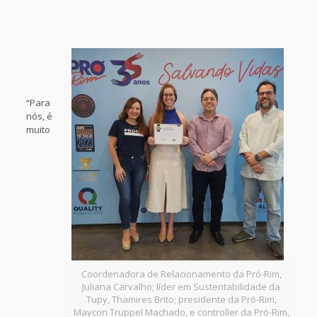
“Para
nós, é
muito
Coordenadora de Relacionamento da Pró-Rim,
Juliana Carvalho; líder em Sustentabilidade da
Tupy, Thamires Brito; presidente da Pró-Rim,
Maycon Truppel Machado, e controller da Pró-Rim,