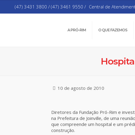
(47) 3431 3800 / (47) 3461 9550 /
Central de Atendimen
A PRÓ-RIM
O QUE FAZEMOS
Hospita
10 de agosto de 2010
Diretores da Fundação Pró-Rim e investi
na Prefeitura de Joinville, de uma reuni
que compreende um hospital e um prédio 
construção.