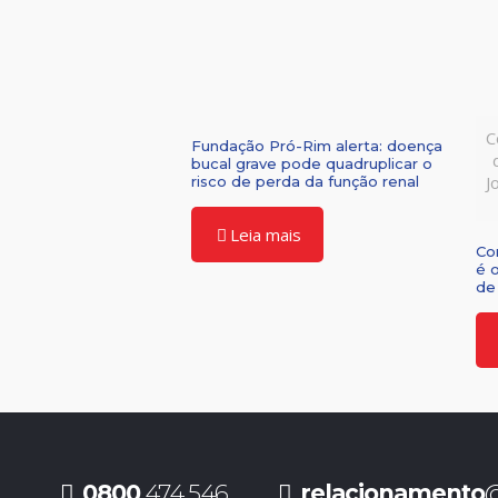
C
Fundação Pró-Rim alerta: doença
bucal grave pode quadruplicar o
J
risco de perda da função renal
Leia mais
Co
é 
de 
0800
474 546
relacionamento
@