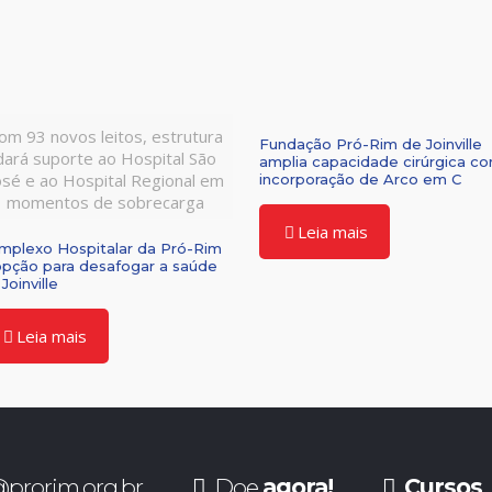
om 93 novos leitos, estrutura
Fundação Pró-Rim de Joinville
dará suporte ao Hospital São
amplia capacidade cirúrgica c
osé e ao Hospital Regional em
incorporação de Arco em C
momentos de sobrecarga
Leia mais
mplexo Hospitalar da Pró-Rim
opção para desafogar a saúde
Joinville
Leia mais
prorim.org.br
Doe
agora!
Cursos