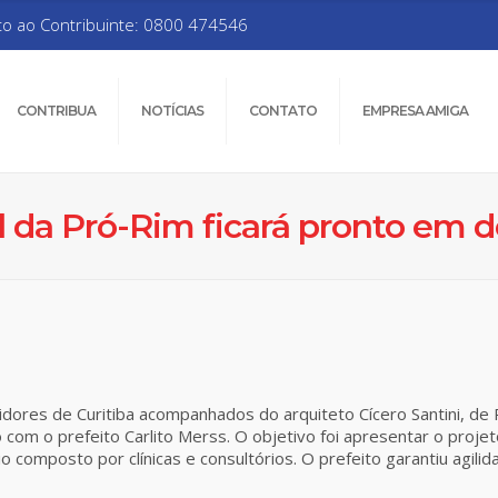
to ao Contribuinte: 0800 474546
CONTRIBUA
NOTÍCIAS
CONTATO
EMPRESA AMIGA
l da Pró-Rim ficará pronto em d
dores de Curitiba acompanhados do arquiteto Cícero Santini, de P
ão com o prefeito Carlito Merss. O objetivo foi apresentar o proj
composto por clínicas e consultórios. O prefeito garantiu agilida