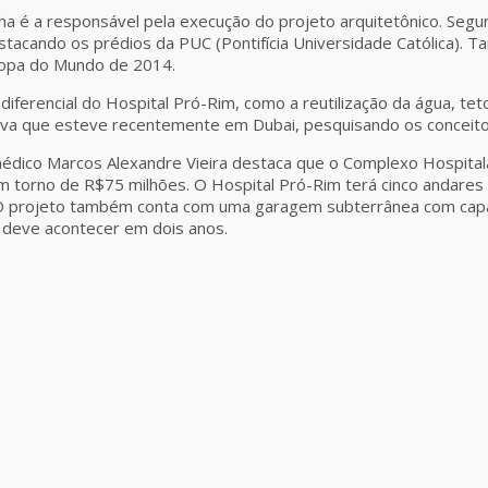
ha é a responsável pela execução do projeto arquitetônico. Segun
stacando os prédios da PUC (Pontifícia Universidade Católica).
 Copa do Mundo de 2014.
 diferencial do Hospital Pró-Rim, como a reutilização da água, te
erva que esteve recentemente em Dubai, pesquisando os conceito
médico Marcos Alexandre Vieira destaca que o Complexo Hospitala
torno de R$75 milhões. O Hospital Pró-Rim terá cinco andares 
s. O projeto também conta com uma garagem subterrânea com cap
deve acontecer em dois anos.