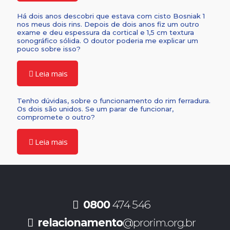
Há dois anos descobri que estava com cisto Bosniak 1
nos meus dois rins. Depois de dois anos fiz um outro
exame e deu espessura da cortical e 1,5 cm textura
sonográfico sólida. O doutor poderia me explicar um
pouco sobre isso?
Leia mais
Tenho dúvidas, sobre o funcionamento do rim ferradura.
Os dois são unidos. Se um parar de funcionar,
compromete o outro?
Leia mais
0800
474 546
relacionamento
@prorim.org.br