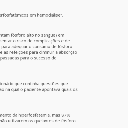
erfosfatêmicos em hemodiálise”.
entam fósforo alto no sangue) em
mentar o risco de complicações e de
l para adequar o consumo de fósforo
 as refeições para diminuir a absorção
repassadas para o sucesso do
ionário que continha questões que
o na qual o paciente apontava quais os
amento da hiperfosfatemia, mas 87%
ão utilizarem os quelantes de fósforo