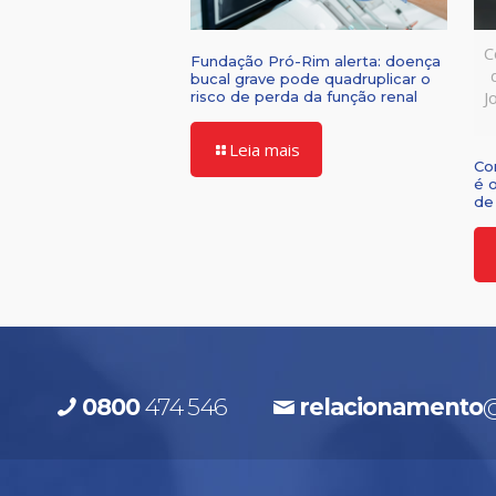
C
Fundação Pró-Rim alerta: doença
bucal grave pode quadruplicar o
J
risco de perda da função renal
Leia mais
Co
é 
de 
0800
474 546
relacionamento
@