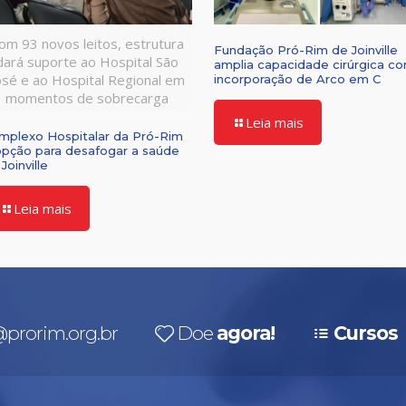
om 93 novos leitos, estrutura
Fundação Pró-Rim de Joinville
dará suporte ao Hospital São
amplia capacidade cirúrgica c
osé e ao Hospital Regional em
incorporação de Arco em C
momentos de sobrecarga
Leia mais
mplexo Hospitalar da Pró-Rim
opção para desafogar a saúde
Joinville
Leia mais
prorim.org.br
Doe
agora!
Cursos