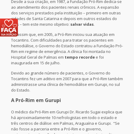
Desde a sua criação, em 1987, a Fundação Pró-Rim dedica-se
ao atendimento dos pacientes renais crônicos. A expansão
dos serviços prestados pela instituição – primeiro em outras
cidades de Santa Catarina e depois em outros estados do
país – tem este mesmo objetivo:
salvar vidas
.
Foi assim que, em 2005, a Pró-Rim iniciou sua atuação em
Tocantins. Com dificuldades para tratar os pacientes em
hemodiálise, o Governo do Estado contratou a Fundação Pró-
Rim em regime de emergência. A clínica foi montada no
Hospital Geral de Palmas em
tempo recorde
e foi
inaugurada em 15 de julho.
Devido ao grande número de pacientes, o Governo do
Tocantins fez um aditivo em 2007 para que a Pró-Rim também
administrasse uma clínica de hemodiálise em Gurupi, no sul
do Estado.
A Pró-Rim em Gurupi
O médico da Pró-Rim em Gurupi Dr. Ricardo Sugai explica que
há aproximadamente 10 nefrologistas em todo o estado e
três centros de diálise: em Palmas, Araguaína e Gurupi. “Se
não fosse a parceria entre a Pró-Rim e o governo,