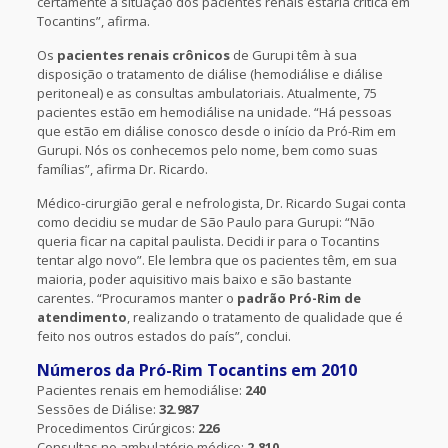
certamente a situação dos pacientes renais estaria crítica em
Tocantins”, afirma.
Os
pacientes renais crônicos
de Gurupi têm à sua
disposição o tratamento de diálise (hemodiálise e diálise
peritoneal) e as consultas ambulatoriais. Atualmente, 75
pacientes estão em hemodiálise na unidade. “Há pessoas
que estão em diálise conosco desde o início da Pró-Rim em
Gurupi. Nós os conhecemos pelo nome, bem como suas
famílias”, afirma Dr. Ricardo.
Médico-cirurgião geral e nefrologista, Dr. Ricardo Sugai conta
como decidiu se mudar de São Paulo para Gurupi: “Não
queria ficar na capital paulista. Decidi ir para o Tocantins
tentar algo novo”. Ele lembra que os pacientes têm, em sua
maioria, poder aquisitivo mais baixo e são bastante
carentes. “Procuramos manter o
padrão Pró-Rim de
atendimento
, realizando o tratamento de qualidade que é
feito nos outros estados do país”, conclui.
Números da Pró-Rim Tocantins em 2010
Pacientes renais em hemodiálise:
240
Sessões de Diálise:
32.987
Procedimentos Cirúrgicos:
226
Consultas no ambulatório médico:
2.810