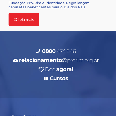
Fundação Pró-Rim e Identidade Negra lançam
camisetas beneficentes para o Dia dos Pais
Leia mais
0800
474 546
relacionamento
@prorim.org.br
Doe
agora!
Cursos