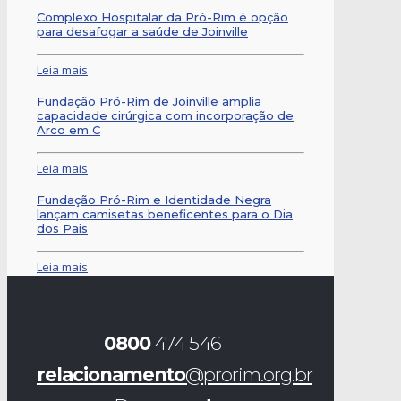
Complexo Hospitalar da Pró-Rim é opção
para desafogar a saúde de Joinville
Leia mais
Fundação Pró-Rim de Joinville amplia
capacidade cirúrgica com incorporação de
Arco em C
Leia mais
Fundação Pró-Rim e Identidade Negra
lançam camisetas beneficentes para o Dia
dos Pais
Leia mais
0800
474 546
relacionamento
@prorim.org.br