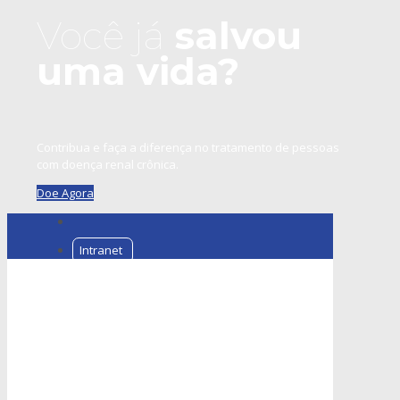
Você já
salvou
uma vida?
Contribua e faça a diferença no tratamento de pessoas
com doença renal crônica.
Doe Agora
Intranet