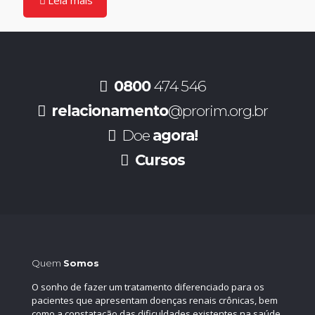
Leia mais
0800
474 546
relacionamento
@prorim.org.br
Doe
agora!
Cursos
Quem
Somos
O sonho de fazer um tratamento diferenciado para os
pacientes que apresentam doenças renais crônicas, bem
como a constatação das dificuldades existentes na saúde