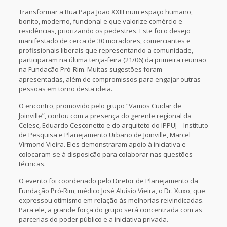
Transformar a Rua Papa João XXIII num espaço humano,
bonito, moderno, funcional e que valorize comércio e
residências, priorizando os pedestres. Este foi o desejo
manifestado de cerca de 30 moradores, comerciantes e
profissionais liberais que representando a comunidade,
participaram na última terça-feira (21/06) da primeira reunião
na Fundação Pró-Rim. Muitas sugestões foram
apresentadas, além de compromissos para engajar outras
pessoas em torno desta ideia.
O encontro, promovido pelo grupo “Vamos Cuidar de
Joinville”, contou com a presença do gerente regional da
Celesc, Eduardo Cesconetto e do arquiteto do IPPUJ – Instituto
de Pesquisa e Planejamento Urbano de Joinville, Marcel
Virmond Vieira. Eles demonstraram apoio à iniciativa e
colocaram-se à disposição para colaborar nas questões
técnicas.
O evento foi coordenado pelo Diretor de Planejamento da
Fundação Pró-Rim, médico José Aluísio Vieira, o Dr. Xuxo, que
expressou otimismo em relação às melhorias reivindicadas.
Para ele, a grande força do grupo será concentrada com as
parcerias do poder público e a iniciativa privada.