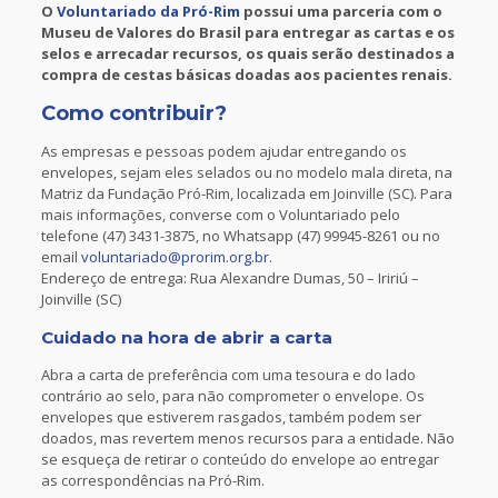
O
Voluntariado da Pró-Rim
possui uma parceria com o
Museu de Valores do Brasil para entregar as cartas e os
selos e arrecadar recursos, os quais serão destinados a
compra de cestas básicas doadas aos pacientes renais.
Como contribuir?
As empresas e pessoas podem ajudar entregando os
envelopes, sejam eles selados ou no modelo mala direta, na
Matriz da Fundação Pró-Rim, localizada em Joinville (SC). Para
mais informações, converse com o Voluntariado pelo
telefone (47) 3431-3875, no Whatsapp (47) 99945-8261 ou no
email
voluntariado@prorim.org.br
.
Endereço de entrega: Rua Alexandre Dumas, 50 – Iririú –
Joinville (SC)
Cuidado na hora de abrir a carta
Abra a carta de preferência com uma tesoura e do lado
contrário ao selo, para não comprometer o envelope. Os
envelopes que estiverem rasgados, também podem ser
doados, mas revertem menos recursos para a entidade. Não
se esqueça de retirar o conteúdo do envelope ao entregar
as correspondências na Pró-Rim.