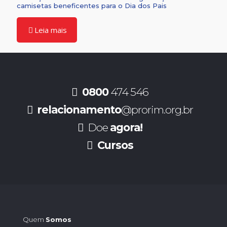
camisetas beneficentes para o Dia dos Pais
Leia mais
0800
474 546
relacionamento
@prorim.org.br
Doe
agora!
Cursos
Quem
Somos