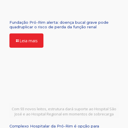
Fundação Pró-Rim alerta: doença bucal grave pode
quadruplicar o risco de perda da função renal
Leia mais
Com 93 novos leitos, estrutura dará suporte ao Hospital São
José e ao Hospital Regional em momentos de sobrecarga
Complexo Hospitalar da Pró-Rim é opção para