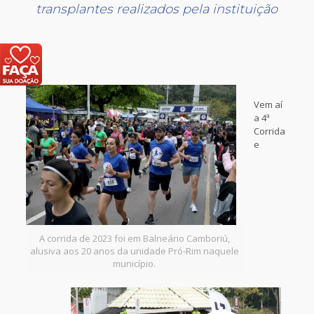
transplantes realizados pela instituição
Vem aí
a 4ª
Corrida
e
A corrida de 2023 foi em Balneário Camboriú,
alusiva aos 20 anos da unidade Pró-Rim naquele
município.