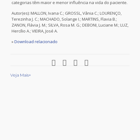
categorias têm maior e menor influência na vida do paciente.
Autor(es): MALLON, Ivana C.; GROSSL, Vânia C.; LOURENÇO,
Terezinha J. C.; MACHADO, Solange I.; MARTINS, Flavia B.;
ZANON, Flávia J. M.; SILVA, Rosa M. G.; DEBONI, Luciane M.; LUZ,
Hercílio A.; VIEIRA, José A.
»
Download relacionado
Veja Mais+