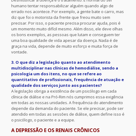
Desmistificar a doença e o tratamento. É normal do ser
humano tentar responsabilizar alguém quando algo de
errado nos acontece. Por exemplo, a gente bate o carro, mas
diz que foi o motorista da frente que freou muito sem
precisar. Por isso, o paciente precisa procurar ajuda, pois é
um momento muito difícil mesmo. Além disso, ele deve olhas
os bons exemplos, as pessoas que lutam e conseguem ter
uma boa qualidade de vida apesar da doença. Nada é de
graça na vida, depende de muito esforço e muita força de
vontade.
3. O que diz a legislação quanto ao atendimento
multidisciplinar nas clínicas de hemodiálise, sendo a
psicologia um dos itens, no que se refere ao
quantitativo de profissionais, frequência de atuação e
qualidade dos serviços junto aos pacientes?
A legislação obriga a existência de um psicólogo em cada
clínica de diálise e na Pró-Rim nós cumprimos essa exigência
em todas as nossas unidades. A frequência do atendimento
depende da demanda do paciente. Se ele precisar, pode ser
atendido em todas as sessões de diálise, quem define isso é
o psicólogo, o paciente e a equipe.
A DEPRESSÃO E OS RENAIS CRÔNICOS