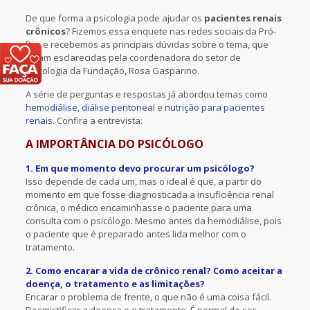
De que forma a psicologia pode ajudar os
pacientes renais
crônicos
? Fizemos essa enquete nas redes sociais da Pró-
Rim e recebemos as principais dúvidas sobre o tema, que
foram esclarecidas pela coordenadora do setor de
Psicologia da Fundação, Rosa Gasparino.
A série de perguntas e respostas já abordou temas como
hemodiálise
,
diálise peritonea
l e
nutrição para pacientes
renais
. Confira a entrevista:
A IMPORTÂNCIA DO PSICÓLOGO
1. Em que momento devo procurar um psicólogo?
Isso depende de cada um, mas o ideal é que, a partir do
momento em que fosse diagnosticada a insuficiência renal
crônica, o médico encaminhasse o paciente para uma
consulta com o psicólogo. Mesmo antes da hemodiálise, pois
o paciente que é preparado antes lida melhor com o
tratamento.
2. Como encarar a vida de crônico renal? Como aceitar a
doença, o tratamento e as limitações?
Encarar o problema de frente, o que não é uma coisa fácil.