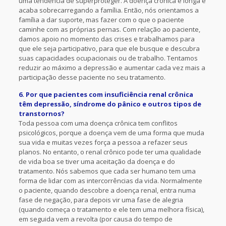
uma tendência de superproteger. A doença crônica é longa e
acaba sobrecarregando a família. Então, nós orientamos a
família a dar suporte, mas fazer com o que o paciente
caminhe com as próprias pernas. Com relação ao paciente,
damos apoio no momento das crises e trabalhamos para
que ele seja participativo, para que ele busque e descubra
suas capacidades ocupacionais ou de trabalho. Tentamos
reduzir ao máximo a depressão e aumentar cada vez mais a
participação desse paciente no seu tratamento.
6. Por que pacientes com insuficiência renal crônica
têm depressão, síndrome do pânico e outros tipos de
transtornos?
Toda pessoa com uma doença crônica tem conflitos
psicológicos, porque a doença vem de uma forma que muda
sua vida e muitas vezes força a pessoa a refazer seus
planos. No entanto, o renal crônico pode ter uma qualidade
de vida boa se tiver uma aceitação da doença e do
tratamento. Nós sabemos que cada ser humano tem uma
forma de lidar com as intercorrências da vida. Normalmente
o paciente, quando descobre a doença renal, entra numa
fase de negação, para depois vir uma fase de alegria
(quando começa o tratamento e ele tem uma melhora física),
em seguida vem a revolta (por causa do tempo de