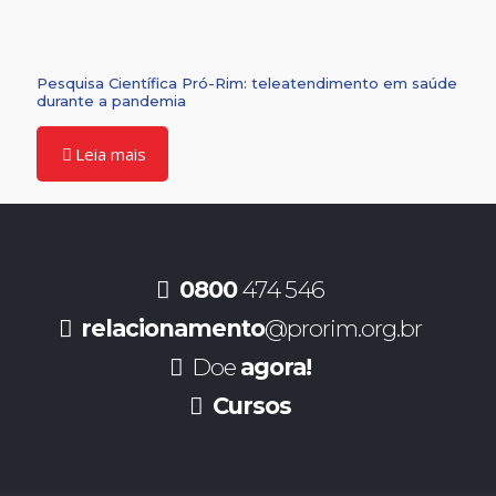
Pesquisa Científica Pró-Rim: teleatendimento em saúde
durante a pandemia
Leia mais
0800
474 546
relacionamento
@prorim.org.br
Doe
agora!
Cursos