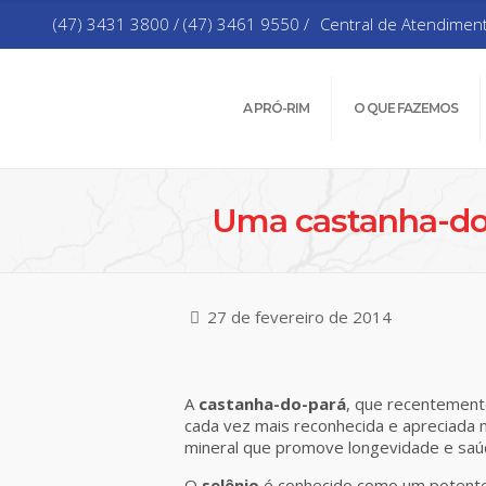
(47) 3431 3800 / (47) 3461 9550 /
Central de Atendimen
A PRÓ-RIM
O QUE FAZEMOS
Uma castanha-do-
27 de fevereiro de 2014
A
castanha-do-pará
, que recentement
cada vez mais reconhecida e apreciada m
mineral que promove longevidade e saúd
O
selênio
é conhecido como um potente 