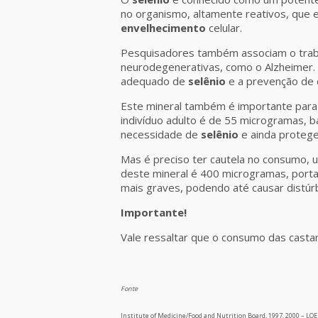
no organismo, altamente reativos, que 
envelhecimento
celular.
Pesquisadores também associam o tra
neurodegenerativas, como o Alzheimer.
adequado de
selênio
e a prevenção de d
Este mineral também é importante par
indivíduo adulto é de 55 microgramas,
necessidade de
selênio
e ainda protege
Mas é preciso ter cautela no consumo,
deste mineral é 400 microgramas, porta
mais graves, podendo até causar distúrb
Importante!
Vale ressaltar que o consumo das castan
Fonte
Institute of Medicine/Food and Nutrition Board, 1997, 2000 – LOEF