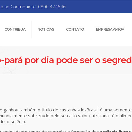
to ao Contribuinte: 0800 474546
CONTRIBUA
NOTÍCIAS
CONTATO
EMPRESA AMIGA
pará por dia pode ser o segred
e ganhou também o título de castanha-do-Brasil, é uma semente,
undialmente sobretudo pelo seu alto valor nutricional, é o alim
e: o selênio.
antioxidante capaz de controlar a formação dos
radicais livres