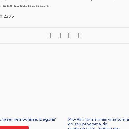
race Elem Med Biol; 26(2-3):168-9, 2012.
10 2295
u fazer hemodiálise. E agora?
Pró-Rim forma mais uma turma
do seu programa de
especialização médica em