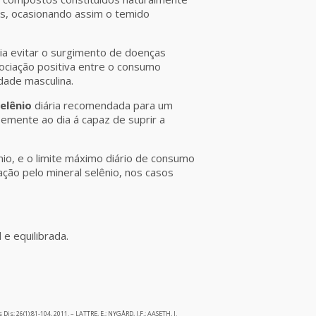
es, ocasionando assim o temido
ia evitar o surgimento de doenças
ciação positiva entre o consumo
dade masculina.
elênio
diária recomendada para um
emente ao dia á capaz de suprir a
io, e o limite máximo diário de consumo
ão pelo mineral selênio, nos casos
e equilibrada.
; 26(1):81-104, 2011. – LATTRE, E.; NYGÅRD, J.F.; AASETH, J.