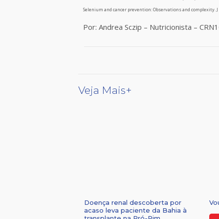
Selenium and cancer prevention: Observations and complexity. J T
Por: Andrea Sczip – Nutricionista – CRN
Veja Mais+
Doença renal descoberta por
Vo
acaso leva paciente da Bahia à
transplante na Pró-Rim