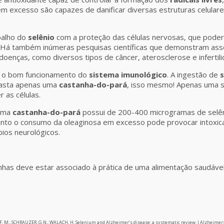
em excesso são capazes de danificar diversas estruturas celular
balho do
selênio
com a proteção das células nervosas, que poder
 Há também inúmeras pesquisas científicas que demonstram asso
oenças, como diversos tipos de câncer, aterosclerose e infertili
a o bom funcionamento do
sistema imunológico
. A ingestão de
s
 basta apenas uma
castanha-do-pará
, isso mesmo! Apenas uma s
r as células.
 uma
castanha-do-pará
possui de 200-400 microgramas de selên
nto o consumo da oleaginosa em excesso pode provocar intoxicaç
ios neurológicos.
has deve estar associado à prática de uma alimentação saudável 
, M.; SCHRAUZER, G.N.; WALACH, H. Selenium and Alzheimer’s disease: a systematic review. J Alzheimers Dis