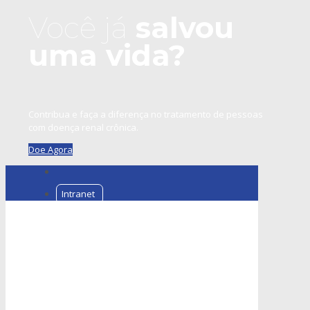
Você já
salvou
uma vida?
Contribua e faça a diferença no tratamento de pessoas
com doença renal crônica.
Doe Agora
Intranet