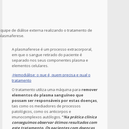
Equipe de diálise externa realizando o tratamento de
plasmaferese.
A plasmaferese é um processo extracorporal,
em que o sangue retirado do paciente é
separado nos seus componentes plasma e
elementos celulares.
-Hemodiálise: o que é, quem precisa e qual o
tratamento
O tratamento utiliza uma máquina para
remover
elementos do plasma sanguíneo que
possam ser responsáveis por estas doenças
,
tais como os mediadores de processos
patológicos, como os anticorpos e
imunocomplexos autólogos.
“
Na prática clínica
conseguimos observar ótimos resultados com
este tratamento. Os pacientes com doenças