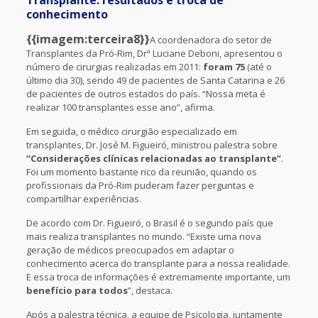
Transplante: resultados e troca de
conhecimento
{{imagem:terceira8}}
A coordenadora do setor de
Transplantes da Pró-Rim, Drª Luciane Deboni, apresentou o
número de cirurgias realizadas em 2011:
foram 75
(até o
último dia 30), sendo 49 de pacientes de Santa Catarina e 26
de pacientes de outros estados do país. “Nossa meta é
realizar 100 transplantes esse ano”, afirma.
Em seguida, o médico cirurgião especializado em
transplantes, Dr. José M. Figueiró, ministrou palestra sobre
“Considerações clínicas relacionadas ao transplante”
.
Foi um momento bastante rico da reunião, quando os
profissionais da Pró-Rim puderam fazer perguntas e
compartilhar experiências.
De acordo com Dr. Figueiró, o Brasil é o segundo país que
mais realiza transplantes no mundo. “Existe uma nova
geração de médicos preocupados em adaptar o
conhecimento acerca do transplante para a nossa realidade.
E essa troca de informações é extremamente importante, um
benefício para todos
”, destaca.
Após a palestra técnica, a equipe de Psicologia, juntamente