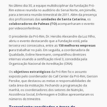
No último dia 30, a equipe multidisciplinar da Fundação Pró-
Rim esteve reunida no auditório do Senai Norte, em Joinville,
para a terceira reunião trimestral de 2011. Além da presença
dos profissionais das
unidades de Santa Catarina
, os
colaboradores de Palmas (TO)
acompanharam o evento
por videoconferência.
O presidente da Pró-Rim, Dr. Hercilio Alexandre da Luz Filho,
abriu o evento destacando que a Fundação está, pela
terceira vez consecutiva, entre as
150 melhores empresas
p
ara trabalhar no país. Em seguida, a coordenadora de
Qualidade, Eviline Neermann, compartilhou diretrizes
internas visando a certificação nível 3, concedida pela
Organização Nacional de Acreditação (ONA).
Os
objetivos estratégicos
da Pró-Rim foi o assunto
exposto pelo coordenador do Call Center da Pró-Rim, Gerson
Persike, que destacou as metas e responsabilidades de
cada área da instituição. Fechando a programação da
manhã, os coordenadores dos setores de Nutrição,
Assistência Social, Enfermagem e Diálise apresentaram os
números do trimestre.